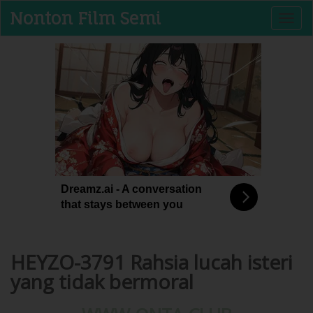
Nonton Film Semi
T
o
g
g
l
e
n
a
v
i
g
a
t
Dreamz.ai - A conversation
i
that stays between you
o
n
HEYZO-3791 Rahsia lucah isteri
yang tidak bermoral