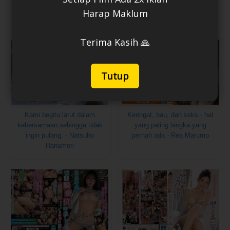
yang Dirawat di Rumah Sakit
Brengsek
Harap Maklum
- Yui Hatano
Terima Kasih 🙏
Tutup
Kami begitu larut dalam
Keringat, bau, dan seks - hal
kebersamaan sehingga tidak
yang paling langka yang
ingin pulang. - Natsuho
pernah ada - Rea Marumo
Hanamori