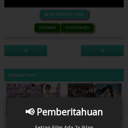
DOWNLOAD 720p
SITEMAP
CONTINUED
Related Posts
📢 Pemberitahuan
Kebutuhan Seksual Pasien
Mantan Pacar Istriku yang
Setiap Film Ada 2x Iklan