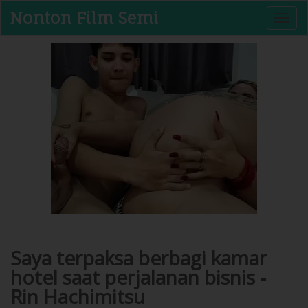
Nonton Film Semi
T
o
g
g
l
e
n
a
v
i
g
a
t
i
o
n
Saya terpaksa berbagi kamar
hotel saat perjalanan bisnis -
Rin Hachimitsu