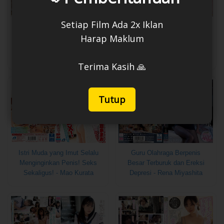
Setiap Film Ada 2x Iklan
Hari Bukkake! Bertarung 100
Tempat kamu bisa ejakulasi
Harap Maklum
kali! Sakika Shirakami,
di wajah, payudara, vagina,
Nozomi Araki
dan anus kapan saja -
Nanase Alice
Terima Kasih 🙏
Tutup
Istri Muda yang Imut Selalu
Guru Olahraga Berpenis
Menginginkan Penis! Seks
Besar Terburuk dan Ereksi
Sekaligus! - Mao Kurata
Depresi - Rena Miyashita