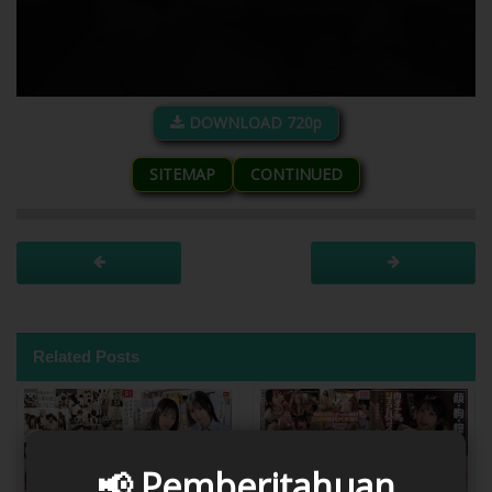
DOWNLOAD 720p
SITEMAP
CONTINUED
Related Posts
📢 Pemberitahuan