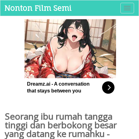
Nonton Film Semi
T
o
g
g
l
e
n
a
v
i
g
a
t
Dreamz.ai - A conversation
i
that stays between you
o
n
Seorang ibu rumah tangga
tinggi dan berbokong besar
yang datang ke rumahku -