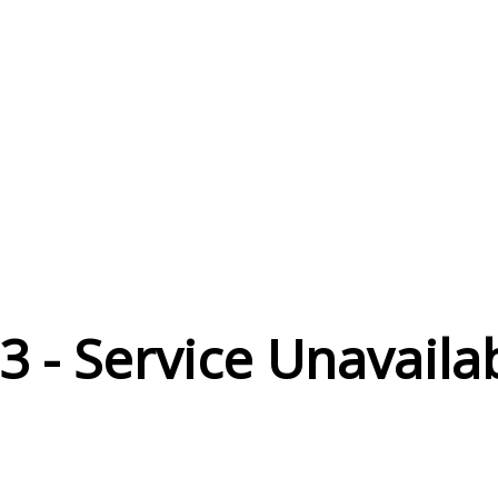
ONTA.CLUB
📢 Pemberitahuan
Setiap Film Ada 2x Iklan
Harap Maklum
3 - Service Unavaila
Terima Kasih 🙏
Tutup