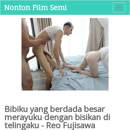
Nonton Film Semi
T
o
g
g
l
e
n
a
v
i
g
a
t
i
o
n
Bibiku yang berdada besar
merayuku dengan bisikan di
telingaku - Reo Fujisawa